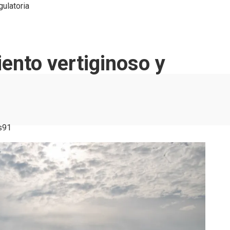
gulatoria
iento vertiginoso y
s
91