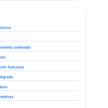
cónicos
ecimiento ordenado
ción
ción funciona
elgrado
plazo
ventivas