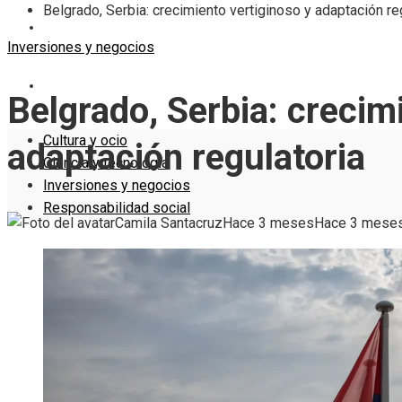
Belgrado, Serbia: crecimiento vertiginoso y adaptación re
INVERSIONES Y NEGOCIOS
Inversiones y negocios
RESPONSABILIDAD SOCIAL
Belgrado, Serbia: crecim
Cultura y ocio
adaptación regulatoria
Ciencia y tecnología
Inversiones y negocios
Responsabilidad social
Camila Santacruz
Hace 3 meses
Hace 3 mese