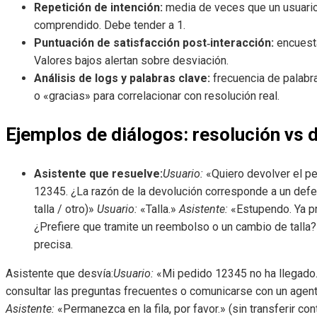
Repetición de intención:
media de veces que un usuario 
comprendido. Debe tender a 1.
Puntuación de satisfacción post‑interacción:
encuesta
Valores bajos alertan sobre desviación.
Análisis de logs y palabras clave:
frecuencia de palabr
o «gracias» para correlacionar con resolución real.
Ejemplos de diálogos: resolución vs 
Asistente que resuelve:
Usuario:
«Quiero devolver el p
12345. ¿La razón de la devolución corresponde a un defec
talla / otro)»
Usuario:
«Talla.»
Asistente:
«Estupendo. Ya pre
¿Prefiere que tramite un reembolso o un cambio de talla
precisa.
Asistente que desvía:
Usuario:
«Mi pedido 12345 no ha llegado
consultar las preguntas frecuentes o comunicarse con un age
Asistente:
«Permanezca en la fila, por favor.» (sin transferir con