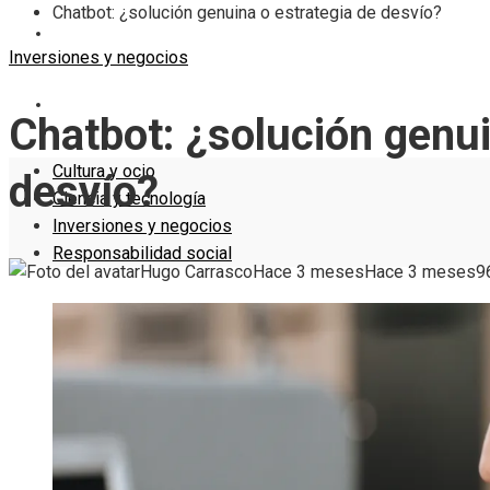
Chatbot: ¿solución genuina o estrategia de desvío?
INVERSIONES Y NEGOCIOS
Inversiones y negocios
RESPONSABILIDAD SOCIAL
Chatbot: ¿solución genui
Cultura y ocio
desvío?
Ciencia y tecnología
Inversiones y negocios
Responsabilidad social
Hugo Carrasco
Hace 3 meses
Hace 3 meses
9