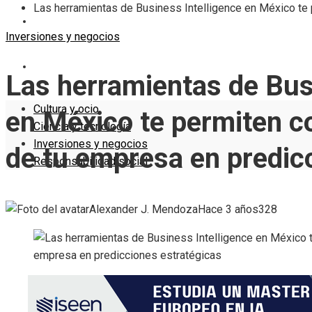
Las herramientas de Business Intelligence en México te 
INVERSIONES Y NEGOCIOS
Inversiones y negocios
RESPONSABILIDAD SOCIAL
Las herramientas de Bus
Cultura y ocio
en México te permiten co
Ciencia y tecnología
Inversiones y negocios
de tu empresa en predic
Responsabilidad social
Alexander J. Mendoza
Hace 3 años
328