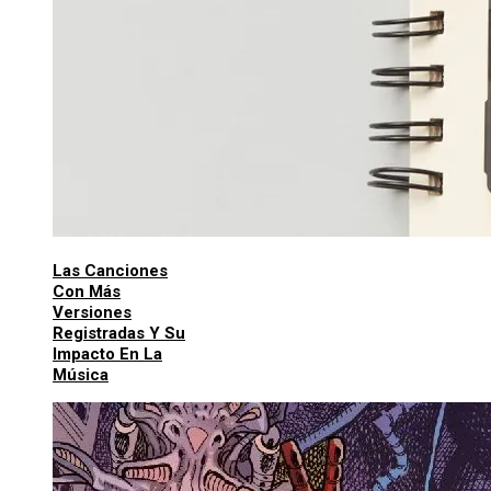
Las Canciones
Con Más
Versiones
Registradas Y Su
Impacto En La
Música