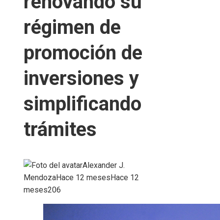
renovando su
régimen de
promoción de
inversiones y
simplificando
trámites
Alexander J.
Mendoza
Hace 12 meses
Hace 12
meses
206