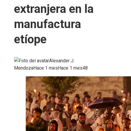
extranjera en la
manufactura
etíope
Alexander J.
Mendoza
Hace 1 mes
Hace 1 mes
48