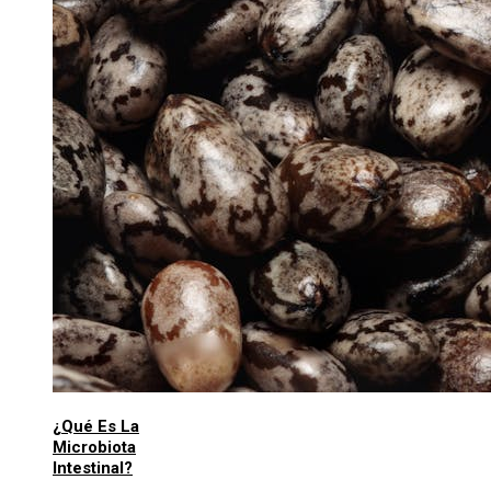
¿Qué Es La
Microbiota
Intestinal?