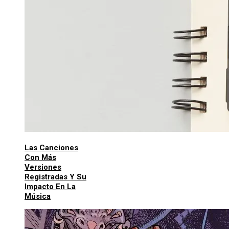
Las Canciones
Con Más
Versiones
Registradas Y Su
Impacto En La
Música