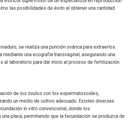
a estricta supervisión de un especialista en reproducción
imo las posibilidades de éxito al obtener una cantidad
aduro, se realiza una punción ovárica para extraerlos.
ía mediante una ecografía transvaginal, asegurando una
l laboratorio para dar inicio al proceso de fertilización.
binación de los óvulos con los espermatozoides,
lizando un medio de cultivo adecuado. Existen diversas
ecundación in vitro convencional, donde los
 una placa, permitiendo que la fecundación se produzca de