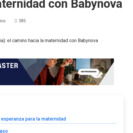
aternidad con Babynova
ños
385
de esperanza para la maternidad
paso