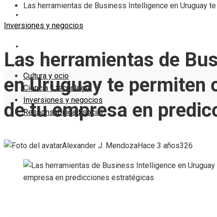
Las herramientas de Business Intelligence en Uruguay te
INVERSIONES Y NEGOCIOS
Inversiones y negocios
RESPONSABILIDAD SOCIAL
Las herramientas de Bus
Cultura y ocio
en Uruguay te permiten c
Ciencia y tecnología
Inversiones y negocios
de tu empresa en predic
Responsabilidad social
Alexander J. Mendoza
Hace 3 años
326