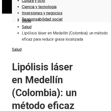
Cultura y ocio
Ciencia y tecnología
Inversiones y negocios
Responsabilidad social
Inicio
Salud
Lipólisis láser en Medellín (Colombia): un método
eficaz para reducir grasa localizada
Salud
Lipólisis láser
en Medellín
(Colombia): un
método eficaz