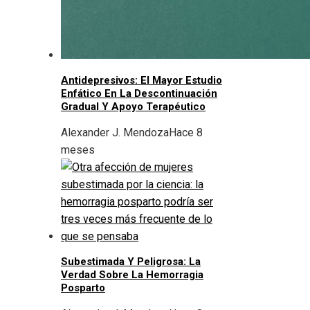
Antidepresivos: El Mayor Estudio
Enfático En La Descontinuación
Gradual Y Apoyo Terapéutico
Alexander J. Mendoza
Hace 8
meses
Subestimada Y Peligrosa: La
Verdad Sobre La Hemorragia
Posparto