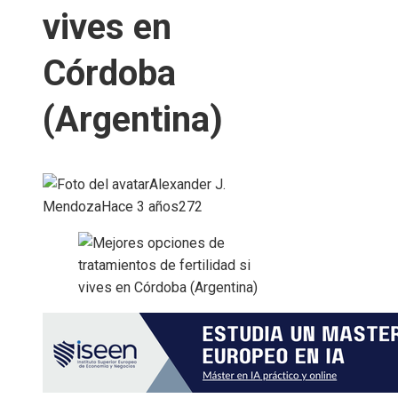
vives en
Córdoba
(Argentina)
Alexander J.
Mendoza
Hace 3 años
272