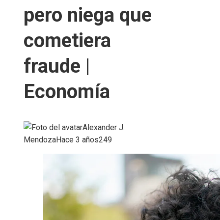
pero niega que
cometiera
fraude |
Economía
Alexander J.
Mendoza
Hace 3 años
249