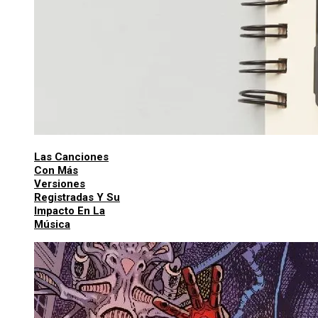
Las Canciones
Con Más
Versiones
Registradas Y Su
Impacto En La
Música