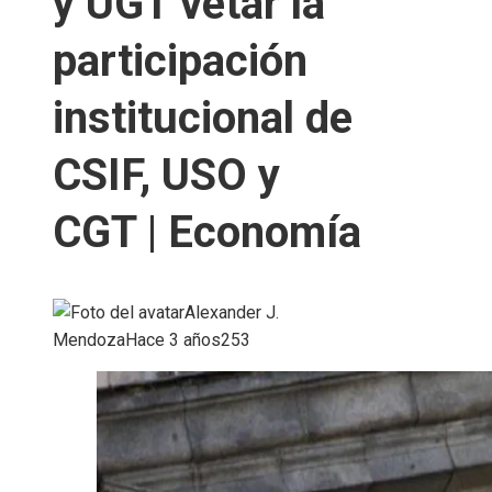
y UGT vetar la
participación
institucional de
CSIF, USO y
CGT | Economía
Alexander J.
Mendoza
Hace 3 años
253