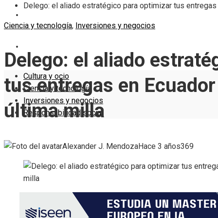
Delego: el aliado estratégico para optimizar tus entregas
INVERSIONES Y NEGOCIOS
Ciencia y tecnología
,
Inversiones y negocios
RESPONSABILIDAD SOCIAL
Delego: el aliado estraté
Cultura y ocio
tus entregas en Ecuador
Ciencia y tecnología
Inversiones y negocios
última milla
Responsabilidad social
Alexander J. Mendoza
Hace 3 años
369