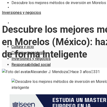
Descubre los mejores métodos de inversión en Morelos (M
INVERSIONES Y NEGOCIOS
Inversiones y negocios
RESPONSABILIDAD SOCIAL
Descubre los mejores mé
en Morelos (México): haz
Cultura y ocio
de forma inteligente
Ciencia y tecnología
Inversiones y negocios
Responsabilidad social
Alexander J. Mendoza
Hace 3 años
331