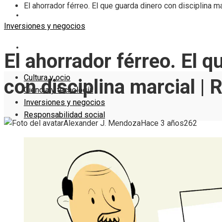
El ahorrador férreo. El que guarda dinero con disciplina ma
INVERSIONES Y NEGOCIOS
Inversiones y negocios
RESPONSABILIDAD SOCIAL
El ahorrador férreo. El q
Cultura y ocio
con disciplina marcial | 
Ciencia y tecnología
Inversiones y negocios
Responsabilidad social
Alexander J. Mendoza
Hace 3 años
262