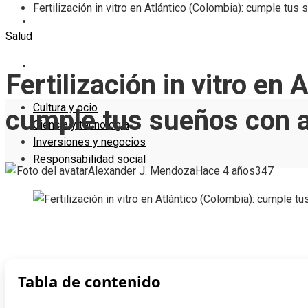
Fertilización in vitro en Atlántico (Colombia): cumple t
INVERSIONES Y NEGOCIOS
Salud
RESPONSABILIDAD SOCIAL
Fertilización in vitro en 
Cultura y ocio
cumple tus sueños con 
Ciencia y tecnología
Inversiones y negocios
Responsabilidad social
Alexander J. Mendoza
Hace 4 años
347
Tabla de contenido