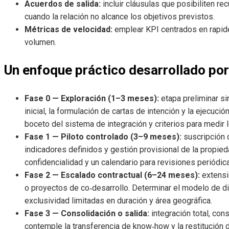
Acuerdos de salida:
incluir cláusulas que posibiliten re
cuando la relación no alcance los objetivos previstos.
Métricas de velocidad:
emplear KPI centrados en rapidez
volumen.
Un enfoque práctico desarrollado po
Fase 0 — Exploración (1–3 meses):
etapa preliminar si
inicial, la formulación de cartas de intención y la ejecuc
boceto del sistema de integración y criterios para medir 
Fase 1 — Piloto controlado (3–9 meses):
suscripción d
indicadores definidos y gestión provisional de la propieda
confidencialidad y un calendario para revisiones periódic
Fase 2 — Escalado contractual (6–24 meses):
extensió
o proyectos de co‑desarrollo. Determinar el modelo de di
exclusividad limitadas en duración y área geográfica.
Fase 3 — Consolidación o salida:
integración total, con
contemple la transferencia de know‑how y la restitución