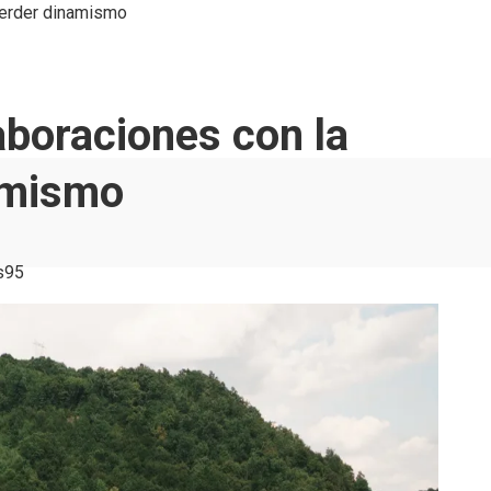
 perder dinamismo
laboraciones con la
namismo
s
95