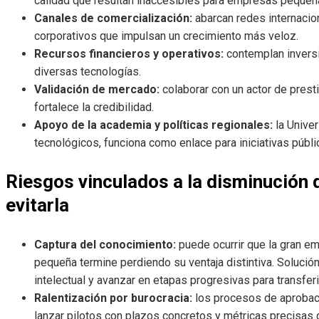
calidad que resultan inaccesibles para empresas pequeña
Canales de comercialización:
abarcan redes internacion
corporativos que impulsan un crecimiento más veloz.
Recursos financieros y operativos:
contemplan inversi
diversas tecnologías.
Validación de mercado:
colaborar con un actor de presti
fortalece la credibilidad.
Apoyo de la academia y políticas regionales:
la Univer
tecnológicos, funciona como enlace para iniciativas públ
Riesgos vinculados a la disminución d
evitarla
Captura del conocimiento:
puede ocurrir que la gran e
pequeña termine perdiendo su ventaja distintiva. Solución:
intelectual y avanzar en etapas progresivas para transfer
Ralentización por burocracia:
los procesos de aprobac
lanzar pilotos con plazos concretos y métricas precisas q