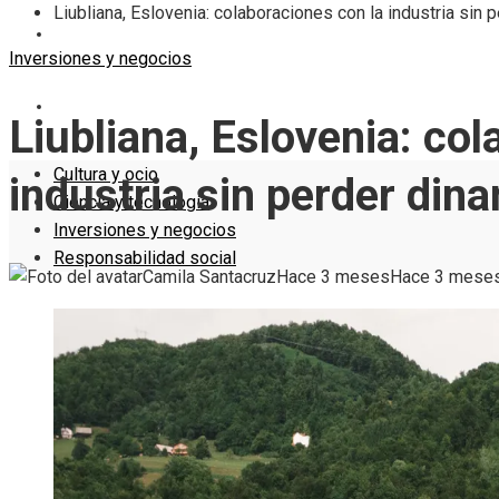
Liubliana, Eslovenia: colaboraciones con la industria sin
INVERSIONES Y NEGOCIOS
Inversiones y negocios
RESPONSABILIDAD SOCIAL
Liubliana, Eslovenia: co
Cultura y ocio
industria sin perder di
Ciencia y tecnología
Inversiones y negocios
Responsabilidad social
Camila Santacruz
Hace 3 meses
Hace 3 mese