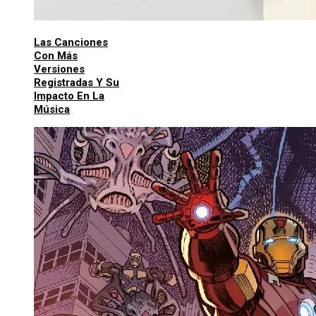
Las Canciones
Con Más
Versiones
Registradas Y Su
Impacto En La
Música