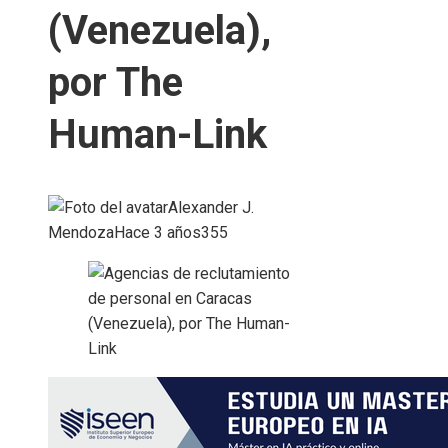
(Venezuela),
por The
Human-Link
Alexander J.
Mendoza
Hace 3 años
355