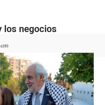
 y los negocios
os
283