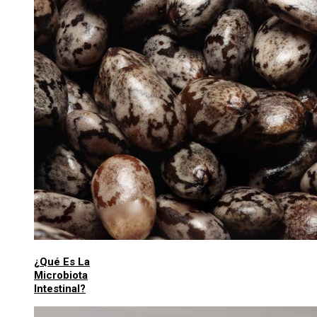
¿Qué Es La
Microbiota
Intestinal?