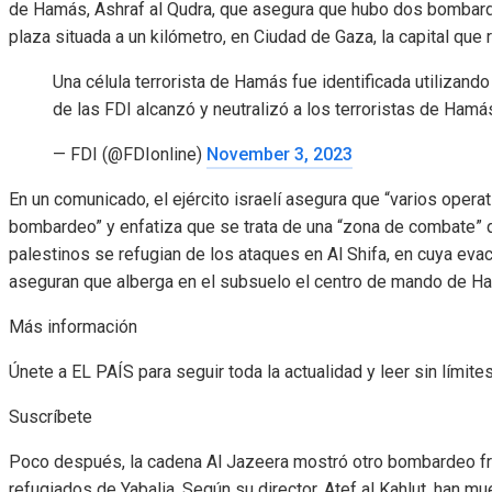
de Hamás, Ashraf al Qudra, que asegura que hubo dos bombardeo
plaza situada a un kilómetro, en Ciudad de Gaza, la capital que 
Una célula terrorista de Hamás fue identificada utilizand
de las FDI alcanzó y neutralizó a los terroristas de Hamá
— FDI (@FDIonline)
November 3, 2023
En un comunicado, el ejército israelí asegura que “varios opera
bombardeo” y enfatiza que se trata de una “zona de combate” 
palestinos se refugian de los ataques en Al Shifa, en cuya evac
aseguran que alberga en el subsuelo el centro de mando de H
Más información
Únete a EL PAÍS para seguir toda la actualidad y leer sin límites
Suscríbete
Poco después, la cadena Al Jazeera mostró otro bombardeo fr
refugiados de Yabalia. Según su director, Atef al Kahlut, han m