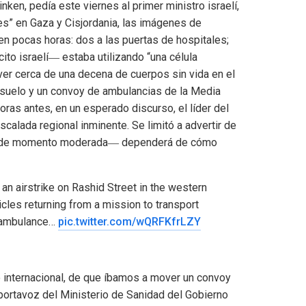
ken, pedía este viernes al primer ministro israelí,
es” en Gaza y Cisjordania, las imágenes de
n pocas horas: dos a las puertas de hospitales;
to israelí― estaba utilizando “una célula
ver cerca de una decena de cuerpos sin vida en el
l suelo y un convoy de ambulancias de la Media
oras antes, en un esperado discurso, el líder del
scalada regional inminente. Se limitó a advertir de
ero de momento moderada― dependerá de cómo
an airstrike on Rashid Street in the western
icles returning from a mission to transport
an ambulance…
pic.twitter.com/wQRFKfrLZY
 internacional, de que íbamos a mover un convoy
 portavoz del Ministerio de Sanidad del Gobierno