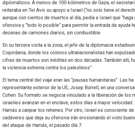
diplomáticos. A menos de 100 kilómetros de Gaza, el secretar
reiteraba en Tel Aviv su apoyo a Israel (“no solo tiene el derec
aunque con cientos de muertos al día, pedía a Israel que “haga 
ofensiva y “todo lo posible” para permitir la entrada de ayuda h
decenas de camiones diarios, sin combustible.
En su tercera visita a la zona, el jefe de la diplomacia estado
Cisjordania, donde los colonos ultranacionalistas han expulsad
cifras de muertos son inéditas en dos décadas. También allí, ha
la violencia extrema contra los palestinos”.
El tema central del viaje eran las “pausas humanitarias”. Las ha v
representante exterior de la UE, Josep Borrell, en una conversaci
Cohen. Su formato se negocia vinculado a la liberación de los
israelíes avanzan en el enclave, estos días a mayor velocidad. 
Hamás a canjear los rehenes. Por otro, Israel es consciente d
cadáveres que deja su ofensiva irán erosionando el visto buen
del ataque de Hamás, el pasado día 7.