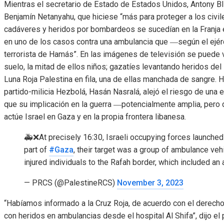
Mientras el secretario de Estado de Estados Unidos, Antony Blin
Benjamín Netanyahu, que hiciese “más para proteger a los civil
cadáveres y heridos por bombardeos se sucedían en la Franja e
en uno de los casos contra una ambulancia que ―según el ejérci
terrorista de Hamás”. En las imágenes de televisión se puede 
suelo, la mitad de ellos niños; gazatíes levantando heridos de
Luna Roja Palestina en fila, una de ellas manchada de sangre. H
partido-milicia Hezbolá, Hasán Nasralá, alejó el riesgo de una e
que su implicación en la guerra ―potencialmente amplia, p
actúe Israel en Gaza y en la propia frontera libanesa.
🚑❌At precisely 16:30, Israeli occupying forces launched 
part of
#Gaza
, their target was a group of ambulance veh
injured individuals to the Rafah border, which included 
— PRCS (@PalestineRCS)
November 3, 2023
“Habíamos informado a la Cruz Roja, de acuerdo con el derecho
con heridos en ambulancias desde el hospital Al Shifa”, dijo el