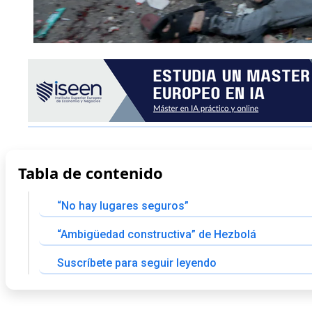
Tabla de contenido
“No hay lugares seguros”
“Ambigüedad constructiva” de Hezbolá
Suscríbete para seguir leyendo