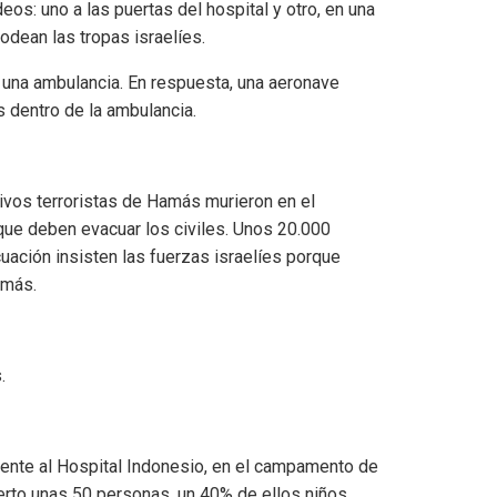
s: uno a las puertas del hospital y otro, en una
rodean las tropas israelíes.
o una ambulancia. En respuesta, una aeronave
s dentro de la ambulancia.
tivos terroristas de Hamás murieron en el
que deben evacuar los civiles. Unos 20.000
uación insisten las fuerzas israelíes porque
amás.
.
ente al Hospital Indonesio, en el campamento de
uerto unas 50 personas, un 40% de ellos niños.