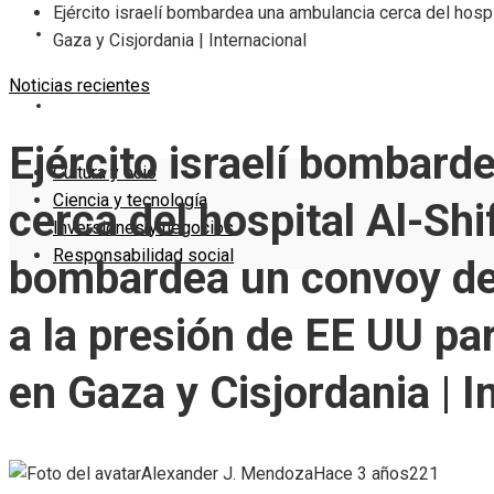
Ejército israelí bombardea una ambulancia cerca del hosp
INVERSIONES Y NEGOCIOS
Gaza y Cisjordania | Internacional
Noticias recientes
RESPONSABILIDAD SOCIAL
Ejército israelí bombar
Cultura y ocio
Ciencia y tecnología
cerca del hospital Al-Shif
Inversiones y negocios
Responsabilidad social
bombardea un convoy de
a la presión de EE UU par
en Gaza y Cisjordania | I
Alexander J. Mendoza
Hace 3 años
221