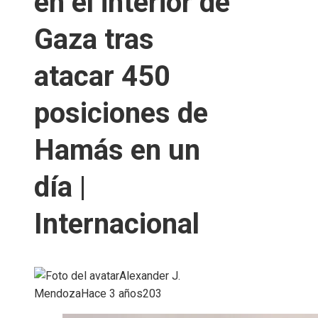
en el interior de
Gaza tras
atacar 450
posiciones de
Hamás en un
día |
Internacional
Alexander J.
Mendoza
Hace 3 años
203