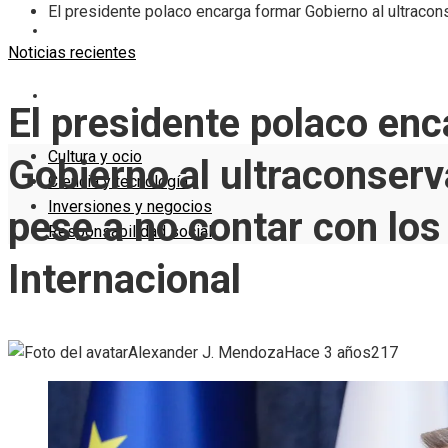
El presidente polaco encarga formar Gobierno al ultracon
INVERSIONES Y NEGOCIOS
Noticias recientes
RESPONSABILIDAD SOCIAL
El presidente polaco en
Cultura y ocio
Gobierno al ultraconser
Ciencia y tecnología
Inversiones y negocios
pese a no contar con los
Responsabilidad social
Internacional
Alexander J. Mendoza
Hace 3 años
217