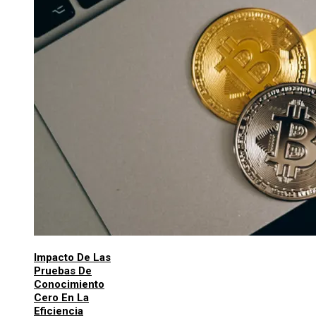
Impacto De Las
Pruebas De
Conocimiento
Cero En La
Eficiencia