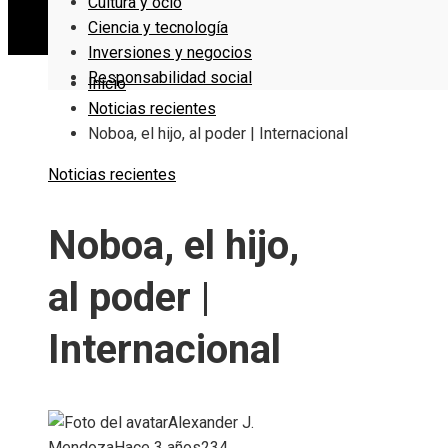
Cultura y ocio
Ciencia y tecnología
Inversiones y negocios
Responsabilidad social
Inicio
Noticias recientes
Noboa, el hijo, al poder | Internacional
Noticias recientes
Noboa, el hijo,
al poder |
Internacional
Alexander J.
Mendoza
Hace 3 años
234