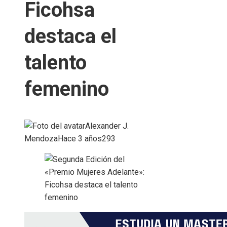
Ficohsa
destaca el
talento
femenino
Alexander J.
Mendoza
Hace 3 años
293