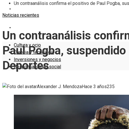
Un contraanálisis confirma el positivo de Paul Pogba, su
INVERSIONES Y NEGOCIOS
Noticias recientes
RESPONSABILIDAD SOCIAL
Un contraanálisis confir
Cultura y ocio
Paul Pogba, suspendido p
Ciencia y tecnología
Inversiones y negocios
Deportes
Responsabilidad social
Alexander J. Mendoza
Hace 3 años
235