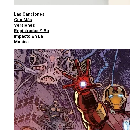
Las Canciones
Con Más
Versiones
Registradas Y Su
Impacto En La
Música