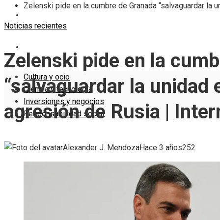
Zelenski pide en la cumbre de Granada “salvaguardar la un
INVERSIONES Y NEGOCIOS
Noticias recientes
RESPONSABILIDAD SOCIAL
Zelenski pide en la cum
Cultura y ocio
“salvaguardar la unidad 
Ciencia y tecnología
Inversiones y negocios
agresión de Rusia | Inter
Responsabilidad social
Alexander J. Mendoza
Hace 3 años
252