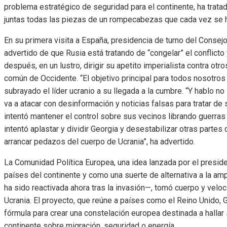
problema estratégico de seguridad para el continente, ha tratad
juntas todas las piezas de un rompecabezas que cada vez se h
En su primera visita a España, presidencia de turno del Consejo
advertido de que Rusia está tratando de “congelar” el conflicto
después, en un lustro, dirigir su apetito imperialista contra otro
común de Occidente. “El objetivo principal para todos nosotros
subrayado el líder ucranio a su llegada a la cumbre. “Y hablo no
va a atacar con desinformación y noticias falsas para tratar de
intentó mantener el control sobre sus vecinos librando guerras
intentó aplastar y dividir Georgia y desestabilizar otras partes 
arrancar pedazos del cuerpo de Ucrania”, ha advertido.
La Comunidad Política Europea, una idea lanzada por el presid
países del continente y como una suerte de alternativa a la a
ha sido reactivada ahora tras la invasión—, tomó cuerpo y veloc
Ucrania. El proyecto, que reúne a países como el Reino Unido, G
fórmula para crear una constelación europea destinada a hallar
continente sobre migración, seguridad o energía.