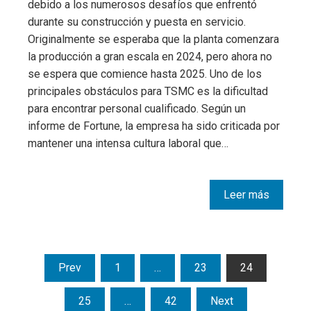
debido a los numerosos desafíos que enfrentó
durante su construcción y puesta en servicio.
Originalmente se esperaba que la planta comenzara
la producción a gran escala en 2024, pero ahora no
se espera que comience hasta 2025. Uno de los
principales obstáculos para TSMC es la dificultad
para encontrar personal cualificado. Según un
informe de Fortune, la empresa ha sido criticada por
mantener una intensa cultura laboral que…
Leer más
Paginación
Prev
1
…
23
24
de
25
…
42
Next