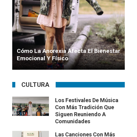
Cómo La Anorexia Afecta El Bienestar
Emocional Y Físico
Camila Santacruz
Hace 3 semanas
CULTURA
Los Festivales De Música
Con Más Tradición Que
Siguen Reuniendo A
Comunidades
Las Canciones Con Más