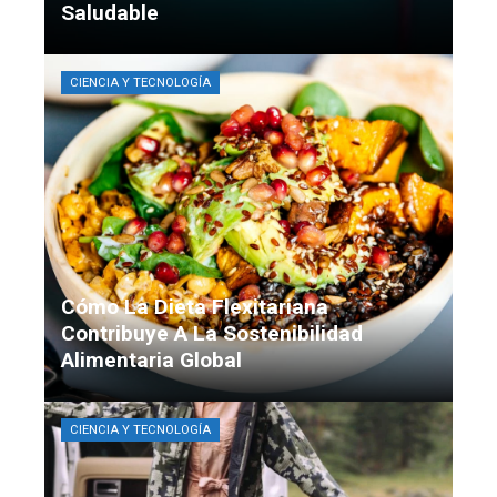
Saludable
Alexander J. Mendoza
Hace 2 semanas
CIENCIA Y TECNOLOGÍA
Cómo La Dieta Flexitariana
Contribuye A La Sostenibilidad
Alimentaria Global
Camila Santacruz
Hace 2 semanas
CIENCIA Y TECNOLOGÍA